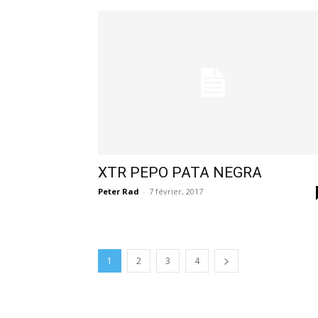
XTR PEPO PATA NEGRA
Peter Rad
-
7 février, 2017
1
2
3
4