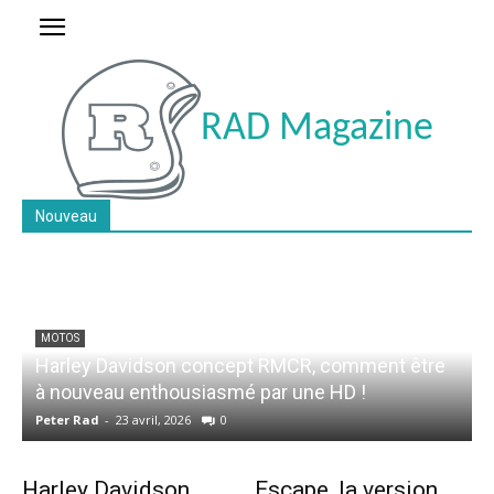
RAD Magazine
Nouveau
MOTOS
Harley Davidson concept RMCR, comment être
à nouveau enthousiasmé par une HD !
Peter Rad
-
23 avril, 2026
0
Harley Davidson
Escape, la version