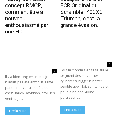
concept RMCR,
FCR Original du
comment être à
Scrambler 400XC
nouveau
Triumph, c’est la
enthousiasmé par
grande évasion.
une HD !
0
Tout le monde s'engage sur le
0
segment des moyennes
Il y a bien longtemps que je
cylindrées, bigger is better
n'avais pas été enthousiasmé
semble avoir fait son temps et
par un nouveau modèle de
pour la balade, 400cc
chez Harley Davidson, et vu les
paraissent...
ventes, je...
Lire la suite
Lire la suite