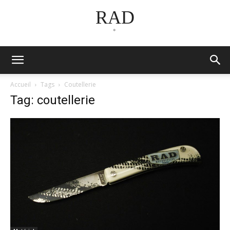
RAD
*
Accueil
Tags
Coutellerie
Tag: coutellerie