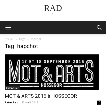
RAD
*
Accueil
Tags
Hapchot
Tag: hapchot
Calendrier
MOT & ARTS 2016 à HOSSEGOR
Peter Rad
-
13 avril, 2016
0