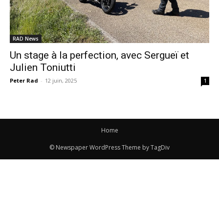
RAD News
Un stage à la perfection, avec Sergueï et
Julien Toniutti
Peter Rad
-
12 juin, 2025
1
Home
© Newspaper WordPress Theme by TagDiv