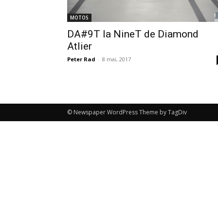
MOTOS
DA#9T la NineT de Diamond
Atlier
Peter Rad
-
8 mai, 2017
© Newspaper WordPress Theme by TagDiv