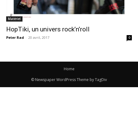
Matériel
HopTiki, un univers rock’n’roll
Peter Rad
-
20 avril, 2017
0
Home
© Newspaper WordPress Theme by TagDiv