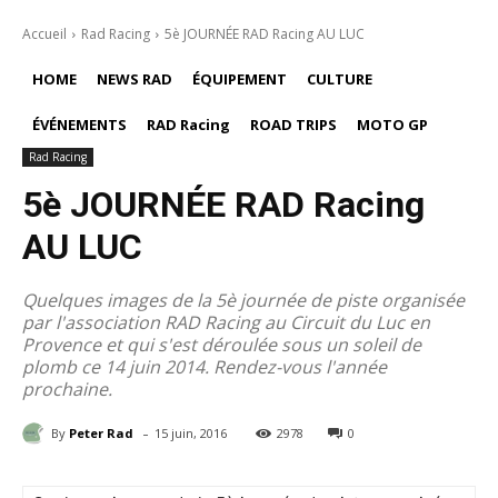
Accueil
Rad Racing
5è JOURNÉE RAD Racing AU LUC
HOME
NEWS RAD
ÉQUIPEMENT
CULTURE
ÉVÉNEMENTS
RAD Racing
ROAD TRIPS
MOTO GP
Rad Racing
5è JOURNÉE RAD Racing
AU LUC
Quelques images de la 5è journée de piste organisée
par l'association RAD Racing au Circuit du Luc en
Provence et qui s'est déroulée sous un soleil de
plomb ce 14 juin 2014. Rendez-vous l'année
prochaine.
-
By
Peter Rad
15 juin, 2016
2978
0