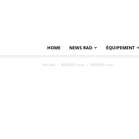
HOME
NEWS RAD
ÉQUIPEMENT
Accueil
RAD009-couv
RAD009-couv