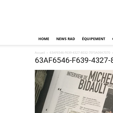
HOME
NEWS RAD
ÉQUIPEMENT
Accueil
63AF6546-F639-4327-8032-7EF3A09A7070
63AF6546-F639-4327-