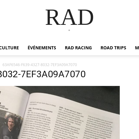
RAD
*
CULTURE
ÉVÉNEMENTS
RAD RACING
ROAD TRIPS
M
63AF6546-F639-4327-8032-7EF3A09A7070
8032-7EF3A09A7070