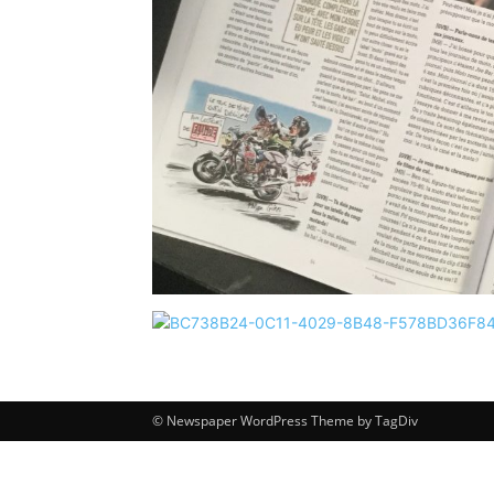
© Newspaper WordPress Theme by TagDiv