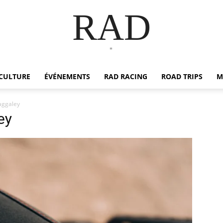
RAD
*
CULTURE
ÉVÉNEMENTS
RAD RACING
ROAD TRIPS
M
aggaley
ey