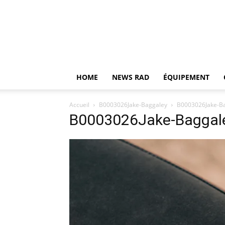
HOME
NEWS RAD
ÉQUIPEMENT
Accueil
B0003026Jake-Baggaley
B0003026Jake-B
B0003026Jake-Baggal