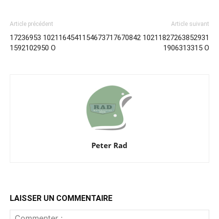
Article précédent
Article suivant
17236953 10211645411546737
17670842 10211827263852931
1592102950 O
1906313315 O
Peter Rad
LAISSER UN COMMENTAIRE