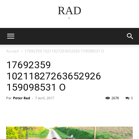
RAD
*
Accueil
17692359 10211827263652926 159098531 O
17692359
10211827263652926
159098531 O
Par
Peter Rad
-
7 avril, 2017
2678
0