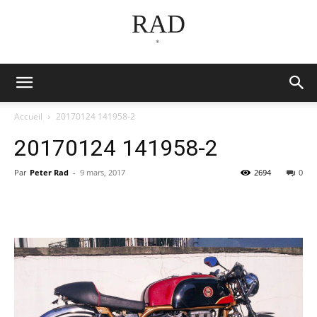
RAD
*
Accueil
20170124 141958-2
20170124 141958-2
Par
Peter Rad
-
9 mars, 2017
2694
0