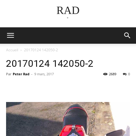
RAD
*
Accueil
20170124 142050-2
20170124 142050-2
Par
Peter Rad
-
9 mars, 2017
2689
0