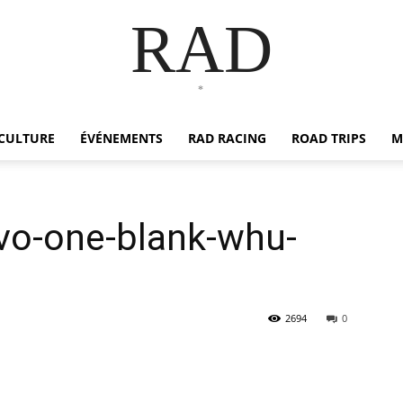
RAD
*
CULTURE
ÉVÉNEMENTS
RAD RACING
ROAD TRIPS
M
vo-one-blank-whu-
2694
0