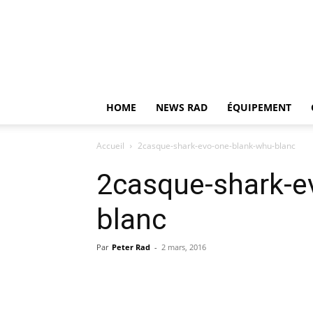
HOME
NEWS RAD
ÉQUIPEMENT
Accueil
2casque-shark-evo-one-blank-whu-blanc
2casque-shark-e
blanc
Par
Peter Rad
-
2 mars, 2016