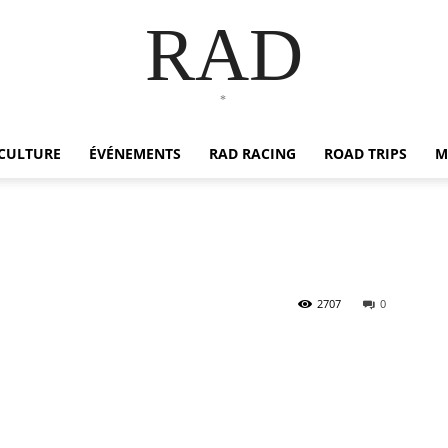
RAD
*
CULTURE
ÉVÉNEMENTS
RAD RACING
ROAD TRIPS
M
2707
0