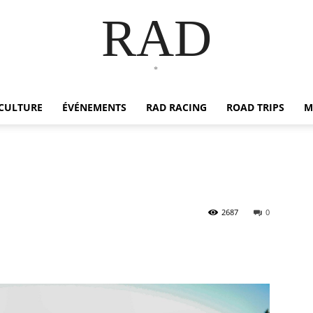
RAD
*
CULTURE
ÉVÉNEMENTS
RAD RACING
ROAD TRIPS
M
2687
0