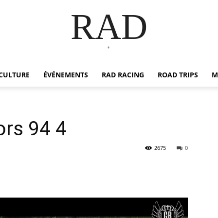
RAD
*
CULTURE
ÉVÉNEMENTS
RAD RACING
ROAD TRIPS
M
rs 94 4
2675
0