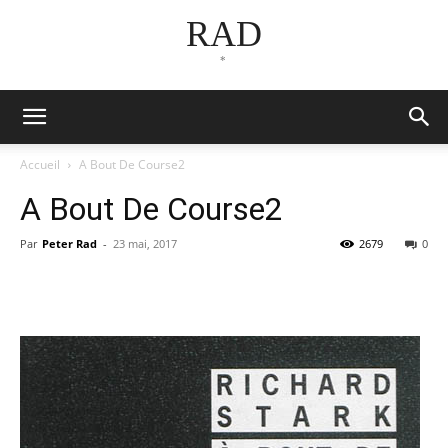
RAD
*
Accueil
A Bout De Course2
A Bout De Course2
Par
Peter Rad
-
23 mai, 2017
2679
0