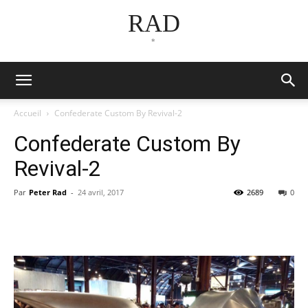
RAD
*
Accueil
Confederate Custom By Revival-2
Confederate Custom By
Revival-2
Par
Peter Rad
-
24 avril, 2017
2689
0