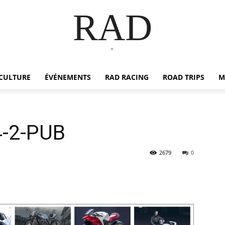
RAD
*
CULTURE
ÉVÉNEMENTS
RAD RACING
ROAD TRIPS
M
-2-PUB
2679
0