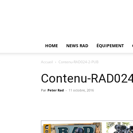
HOME
NEWS RAD
ÉQUIPEMENT
Accueil
Contenu-RAD024-2-PUB
Contenu-RAD024
Par
Peter Rad
-
11 octobre, 2016