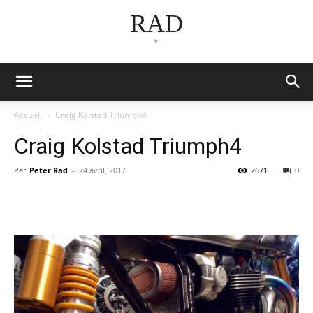
RAD
*
Accueil
Craig Kolstad Triumph4
Craig Kolstad Triumph4
Par
Peter Rad
-
24 avril, 2017
2671
0