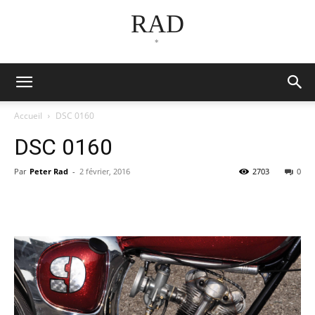
RAD
*
Accueil
DSC 0160
DSC 0160
Par
Peter Rad
-
2 février, 2016
2703
0