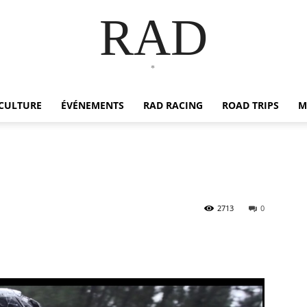
RAD
*
CULTURE
ÉVÉNEMENTS
RAD RACING
ROAD TRIPS
M
o
2713
0