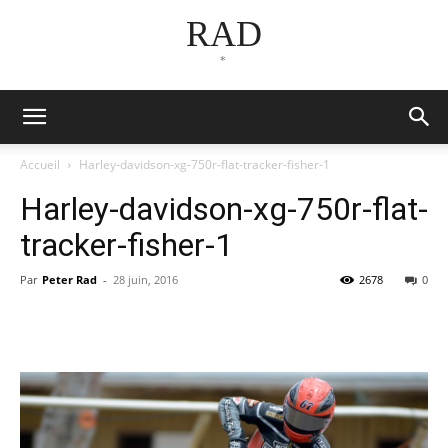
RAD
*
Accueil
Harley-davidson-xg-750r-flat-tracker-fisher-1
Harley-davidson-xg-750r-flat-
tracker-fisher-1
Par
Peter Rad
-
28 juin, 2016
2678
0