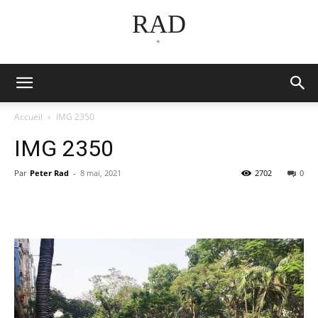
RAD
*
Accueil
IMG 2350
IMG 2350
Par
Peter Rad
-
8 mai, 2021
2702
0