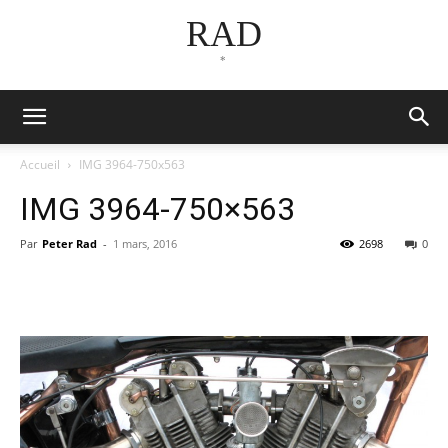
RAD
*
Accueil
IMG 3964-750x563
IMG 3964-750×563
Par
Peter Rad
-
1 mars, 2016
2698
0