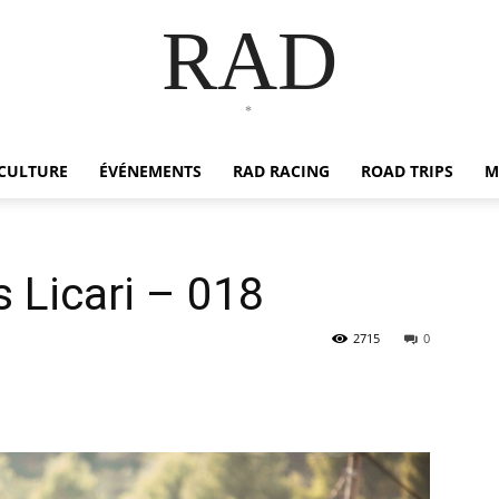
RAD
*
CULTURE
ÉVÉNEMENTS
RAD RACING
ROAD TRIPS
M
 Licari – 018
2715
0