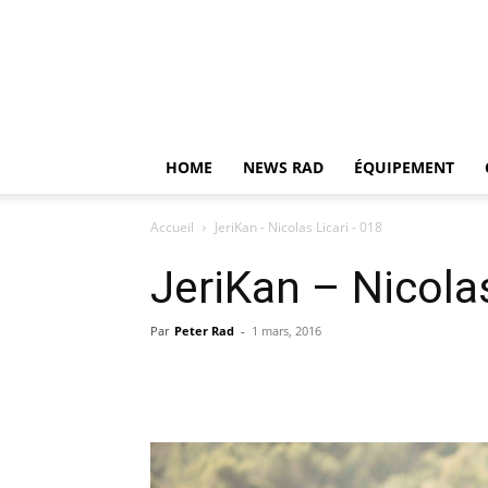
HOME
NEWS RAD
ÉQUIPEMENT
Accueil
JeriKan - Nicolas Licari - 018
JeriKan – Nicolas
Par
Peter Rad
-
1 mars, 2016