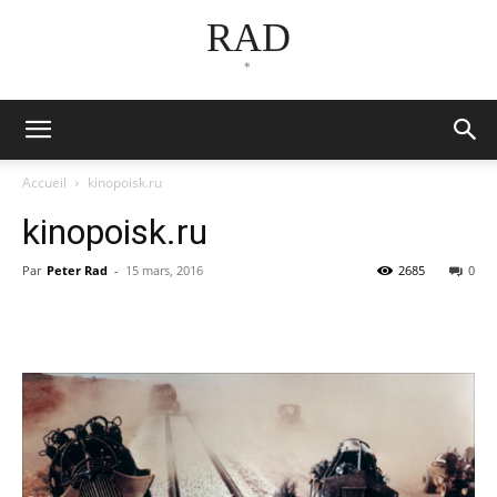
RAD
*
Accueil
kinopoisk.ru
kinopoisk.ru
Par
Peter Rad
-
15 mars, 2016
2685
0