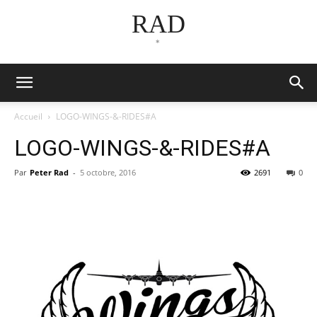
RAD
*
Accueil
LOGO-WINGS-&-RIDES#A
LOGO-WINGS-&-RIDES#A
Par
Peter Rad
-
5 octobre, 2016
2691
0