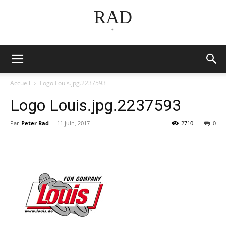
RAD
*
Accueil
Logo Louis.jpg.2237593
Logo Louis.jpg.2237593
Par
Peter Rad
-
11 juin, 2017
2710
0