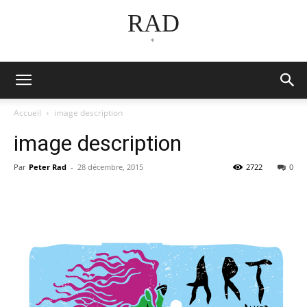
RAD
*
Accueil
image description
image description
Par
Peter Rad
-
28 décembre, 2015
2722
0