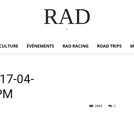
RAD
*
CULTURE
ÉVÉNEMENTS
RAD RACING
ROAD TRIPS
M
17-04-
PM
2664
0