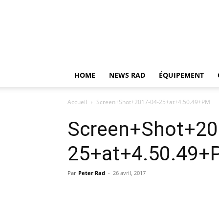
HOME
NEWS RAD
ÉQUIPEMENT
Accueil
Screen+Shot+2017-04-25+at+4.50.49+PM
Screen+Shot+20
25+at+4.50.49+
Par
Peter Rad
-
26 avril, 2017