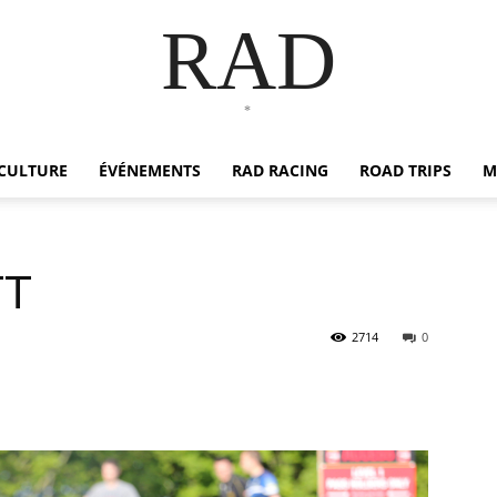
RAD
*
CULTURE
ÉVÉNEMENTS
RAD RACING
ROAD TRIPS
M
TT
2714
0