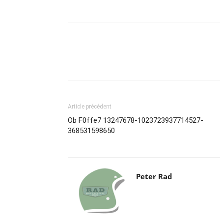
Article précédent
Ob F0ffe7 13247678-1023723937714527-
368531598650
Peter Rad