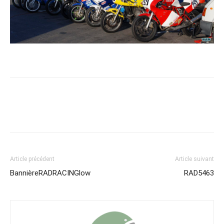
Article précédent
Article suivant
BannièreRADRACINGlow
RAD5463