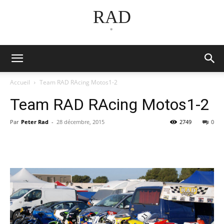
RAD
*
Accueil
Team RAD RAcing Motos1-2
Team RAD RAcing Motos1-2
Par
Peter Rad
-
28 décembre, 2015
2749
0