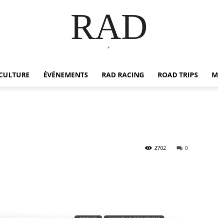
RAD
*
CULTURE
ÉVÉNEMENTS
RAD RACING
ROAD TRIPS
M
2702
0