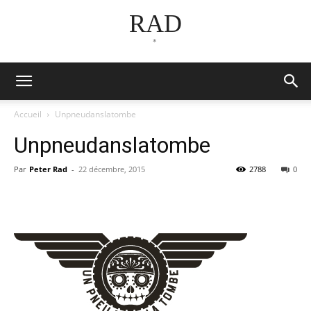
RAD
*
Accueil
Unpneudanslatombe
Unpneudanslatombe
Par
Peter Rad
-
22 décembre, 2015
2788
0