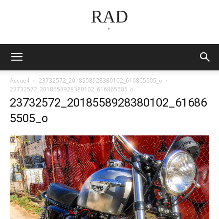
RAD
*
Accueil
23732572_2018558928380102_616865505_o
23732572_2018558928380102_616865505_o
23732572_2018558928380102_61686
5505_o