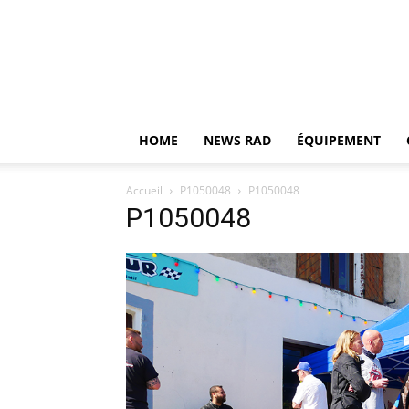
HOME
NEWS RAD
ÉQUIPEMENT
Accueil
P1050048
P1050048
P1050048