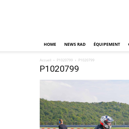
HOME
NEWS RAD
ÉQUIPEMENT
Accueil
P1020799
P1020799
P1020799