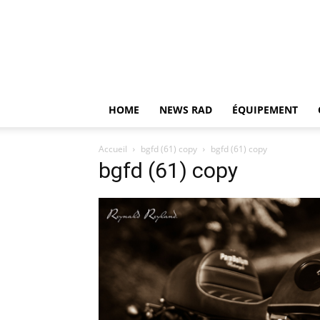
HOME
NEWS RAD
ÉQUIPEMENT
Accueil
bgfd (61) copy
bgfd (61) copy
bgfd (61) copy