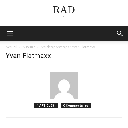
RAD
*
Accueil
Auteurs
Articles postés par Yvan Flatmaxx
Yvan Flatmaxx
1 ARTICLES
0 Commentaires