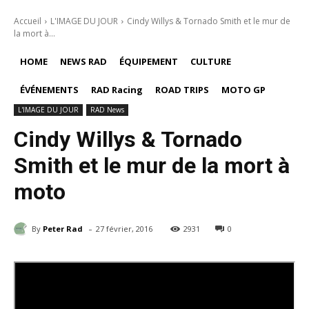
Accueil
L'IMAGE DU JOUR
Cindy Willys & Tornado Smith et le mur de
la mort à...
HOME
NEWS RAD
ÉQUIPEMENT
CULTURE
ÉVÉNEMENTS
RAD Racing
ROAD TRIPS
MOTO GP
L'IMAGE DU JOUR
RAD News
Cindy Willys & Tornado
Smith et le mur de la mort à
moto
-
By
Peter Rad
27 février, 2016
2931
0