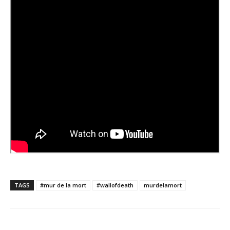
TAGS
#mur de la mort
#wallofdeath
murdelamort