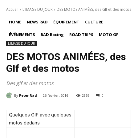
Accueil
L'IMAGE DU JOUR
DES MOTOS ANIMÉES, des GIf et des motos
HOME
NEWS RAD
ÉQUIPEMENT
CULTURE
ÉVÉNEMENTS
RAD Racing
ROAD TRIPS
MOTO GP
L'IMAGE DU JOUR
DES MOTOS ANIMÉES, des
GIf et des motos
Des gif et des motos
-
By
Peter Rad
26 février, 2016
2956
0
Quelques GIF avec quelques
motos dedans