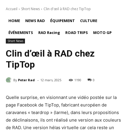
Accueil
Short News
Clin d'œil à RAD chez TipTop
HOME
NEWS RAD
ÉQUIPEMENT
CULTURE
ÉVÉNEMENTS
RAD Racing
ROAD TRIPS
MOTO GP
Short News
Clin d’œil à RAD chez
TipTop
-
By
Peter Rad
12 mars, 2025
1190
0
Quelle surprise, en visionnant une vidéo postée sur la
page Facebook de TipTop, fabricant européen de
caravanes « teardrop » (larme), dans leurs propositions
de déclinaisons, ils ont réalisé une version aux couleurs
de RAD. Une version hélas virtuelle car cela reste un