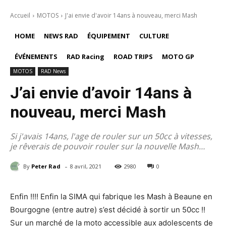
Accueil
MOTOS
J'ai envie d'avoir 14ans à nouveau, merci Mash
HOME
NEWS RAD
ÉQUIPEMENT
CULTURE
ÉVÉNEMENTS
RAD Racing
ROAD TRIPS
MOTO GP
MOTOS
RAD News
J’ai envie d’avoir 14ans à
nouveau, merci Mash
Si j'avais 14ans, l'age de rouler sur un 50cc à vitesses,
je rêverais de pouvoir rouler sur la nouvelle Mash…
-
By
Peter Rad
8 avril, 2021
2980
0
Enfin !!!! Enfin la SIMA qui fabrique les Mash à Beaune en
Bourgogne (entre autre) s’est décidé à sortir un 50cc !!
Sur un marché de la moto accessible aux adolescents de