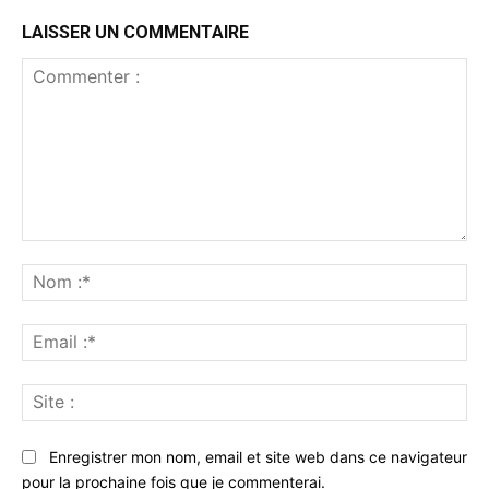
LAISSER UN COMMENTAIRE
Commenter
:
No
:*
Ema
:*
Sit
:
Enregistrer mon nom, email et site web dans ce navigateur
pour la prochaine fois que je commenterai.