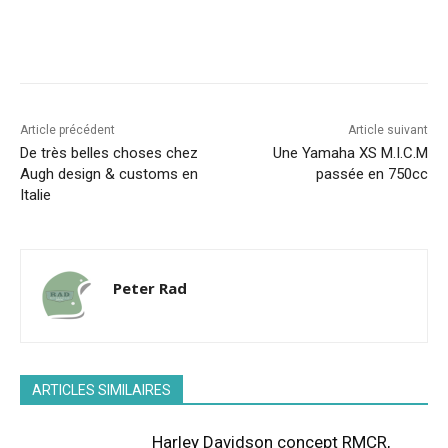
Facebook
X
Pinterest
WhatsA
Article précédent
Article suivant
De très belles choses chez
Une Yamaha XS M.I.C.M
Augh design & customs en
passée en 750cc
Italie
Peter Rad
ARTICLES SIMILAIRES
Harley Davidson concept RMCR,