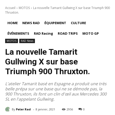
Accueil
MOTOS
La nouvelle Tamarit Gullwing X sur base Triumph 900
Thruxton.
HOME
NEWS RAD
ÉQUIPEMENT
CULTURE
ÉVÉNEMENTS
RAD Racing
ROAD TRIPS
MOTO GP
MOTOS
RAD News
La nouvelle Tamarit
Gullwing X sur base
Triumph 900 Thruxton.
L'atelier Tamarit basé en Espagne a produit une très
belle prépa sur une base qui ne se démode pas, la
900 Thruxton, ils font un clin d'œil aux Mercedes 300
SL en l'appelant Gullwing.
-
By
Peter Rad
8 janvier, 2021
2956
0