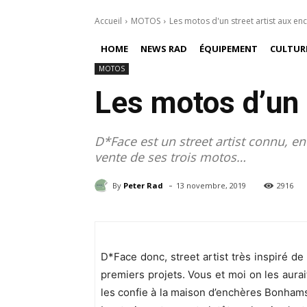
Accueil
MOTOS
Les motos d'un street artist aux en
HOME
NEWS RAD
ÉQUIPEMENT
CULTUR
MOTOS
Les motos d’un 
D*Face est un street artist connu, e
vente de ses trois motos…
-
By
Peter Rad
13 novembre, 2019
2916
D*Face donc, street artist très inspiré de
premiers projets. Vous et moi on les aurait
les confie à la maison d’enchères Bonham