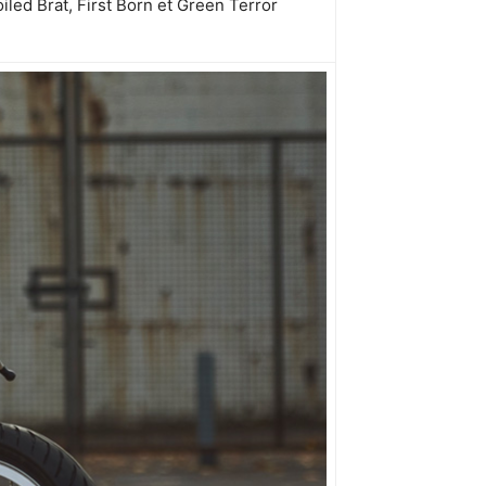
oiled Brat, First Born et Green Terror