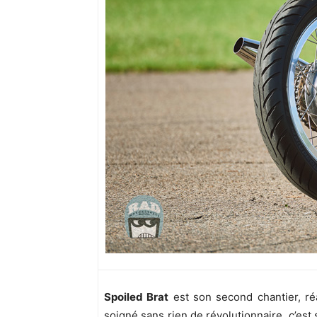
Spoiled Brat
est son second chantier, ré
soigné sans rien de révolutionnaire, c’est