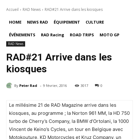
Accueil
RAD News
RAD#21 Arrive dans les kiosques
HOME
NEWS RAD
ÉQUIPEMENT
CULTURE
ÉVÉNEMENTS
RAD Racing
ROAD TRIPS
MOTO GP
RAD News
RAD#21 Arrive dans les
kiosques
-
By
Peter Rad
9 février, 2016
3017
0
Le millésime 21 de RAD Magazine arrive dans les
kiosques, au programme ; la Norton 961 MM, la HD 750
turbo de Cherry’s Company, la BMW d’Ortolani, la 1000
Vincent de Keino’s Cycles, un tour en Belgique avec
Motokouture, KD Motorcycles et Kruz Company, un