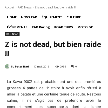
Accueil
RAD News
Z is not dead, but bien raide !!
HOME
NEWS RAD
ÉQUIPEMENT
CULTURE
ÉVÉNEMENTS
RAD Racing
ROAD TRIPS
MOTO GP
RAD News
Z is not dead, but bien raide
!!
-
By
Peter Rad
17 mai, 2016
2956
0
La Kawa 900Z est probablement une des premières
grosses 4 pattes de l’histoire à avoir enfin réussi à
allier la patate et une certaine tenue de route. Restons
calme, il ne s’agit pas de prétendre avoir le
comportement des supersports dont la lignée