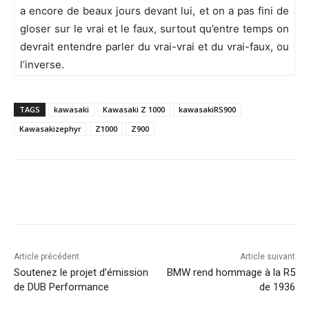
a encore de beaux jours devant lui, et on a pas fini de
gloser sur le vrai et le faux, surtout qu’entre temps on
devrait entendre parler du vrai-vrai et du vrai-faux, ou
l’inverse.
TAGS
kawasaki
Kawasaki Z 1000
kawasakiRS900
Kawasakizephyr
Z1000
Z900
Facebook
X
Pinterest
WhatsA
Article précédent
Article suivant
Soutenez le projet d’émission
BMW rend hommage à la R5
de DUB Performance
de 1936